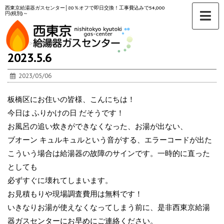
西東京給湯器ガスセンター│80％オフで即日交換！工事費込みで54,000
円(税別)～
ホーム
>
未分類
>
2023.5.6
2023/05/06
板橋区にお住いの皆様、こんにちは！
今日は ふりかけの日 だそうです！
お風呂の追い炊きができなくなった、お湯が出ない、
ブオーン キュルキュルという音がする、エラーコードが出た
こういう場合は給湯器の故障のサインです。一時的に直った
としても
必ずすぐに壊れてしまいます。
お見積もりや現場調査費用は無料です！
いきなりお湯が使えなくなってしまう前に、是非西東京給湯
器ガスセンターにお早めにご連絡ください。