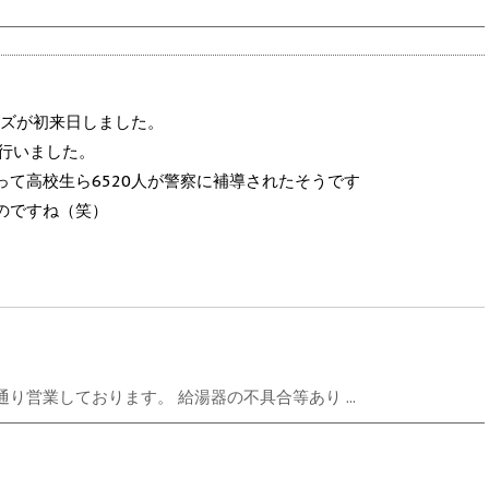
ルズが初来日しました。
行いました。
て高校生ら6520人が警察に補導されたそうです
のですね（笑）
営業しております。 給湯器の不具合等あり ...