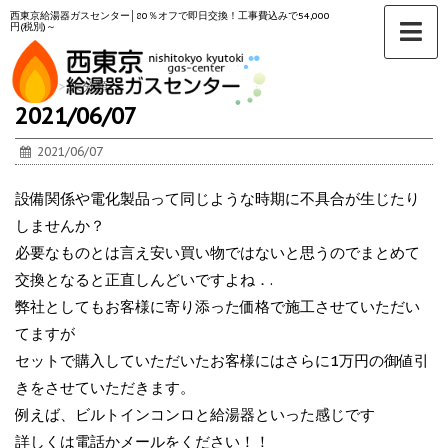
西東京給湯器ガスセンター│80％オフで即日交換！工事費込みで54,000
円(税別)～
ホーム
>
未分類
>
2021/06/07
2021/06/07
設備関係や電化製品って同じような時期に不具合が生じたり
しませんか？
必要なものとは言え安い買い物ではないと思うのでまとめて
交換となると正直しんどいですよね．.
弊社としてもお客様に寄り添った価格で施工させていただい
てますが
セットで購入していただいたお客様にはさらに1万円の御値引
きをさせていただきます。
例えば、ビルトインコンロと給湯器といった感じです
詳しくは電話かメールをください！！