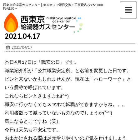
西東京給湯器ガスセンター│80％オフで即日交換！工事費込みで54,000
円(税別)～
ホーム
>
未分類
>
2021.04.17
2021/04/17
本日4月17日は「職安の日」です。
職業紹介所が「公共職業安定所」と名前を変更した日です。
ピンと来ないかもしれませんが、現在は「ハローワーク」と
いう愛称で呼ばれています。
これならピンときますよね(^^)
職安に行かなくてもスマホで転職ができますからね。。。
利用者数って減っていないものなのでしょうか(^^;)
気になるとこですね（笑）
今日は天気も不安定です。
お出かけされる際は足元滑りやすいので気を付けましょう